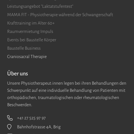
Leistungsangebot "Laktatstufentest"
chronischen Schmerzzuständen
MAMA FIT - Physiotherapie während der Schwangerschaft
Verdauungsbeschwerden
Krafttraining im Alter 60+
Kopfschmerzen und Migräne
Raumvermietung Impuls
Sinusitis und Tinnitus
Events bei Baustelle Körper
orthopädischen Problemen
Baustelle Business
Wirbelsäulen-, Muskel- und
Craniosacral Therapie
Gelenkserkrankungen
kieferorthopädischen Problemen
Über uns
Asthma, Allergien und Hauterkrankungen
Unsere Physiotherapeut:innen legen bei ihren Behandlungen den
Schwerpunkt auf eine individuelle Behandlung von Patienten mit
Veränderungen im Bereich von Gehirn und
orthopädischen, traumatologischen oder rheumatologischen
Rückenmark
Beschwerden.
psychosomatischen Beschwerden
+41 27 525 97 97
Bahnhofstrasse 4A, Brig