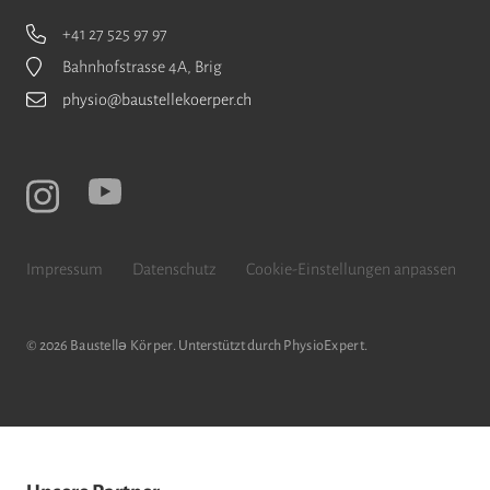
+41 27 525 97 97
Bahnhofstrasse 4A, Brig
physio@baustellekoerper.ch
Impressum
Datenschutz
Cookie-Einstellungen anpassen
© 2026
Baustellǝ Körper
. Unterstützt durch
PhysioExpert
.