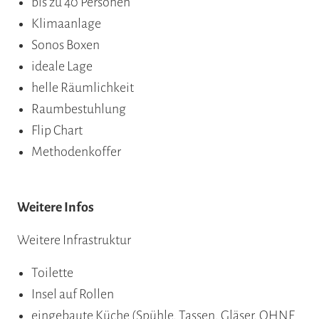
bis zu 40 Personen
Klimaanlage
Sonos Boxen
ideale Lage
helle Räumlichkeit
Raumbestuhlung
Flip Chart
Methodenkoffer
Weitere Infos
Weitere Infrastruktur
Toilette
Insel auf Rollen
eingebaute Küche (Spühle, Tassen, Gläser, OHNE